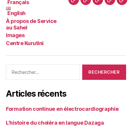
Français
À
Images
Cen
F
E
propos
Kuru
English
r
n
de
À propos de Service
a
g
Service
au Sahel
n
l
au
Images
ç
i
Centre Kurutini
Sahel
a
s
i
h
s
Rechercher :
Articles récents
Formation continue en électrocardiographie
L’histoire du choléra en langue Dazaga