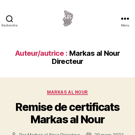
Recherche
Menu
Association
Service
au
Sahel
Auteur/autrice :
Markas al Nour
Directeur
Catégories
MARKAS AL NOUR
Remise de certificats
Markas al Nour
Par
Markas al Nour Directeur
29 mars 2022